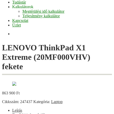
Tudástár
Kalkulátorok
Megtérülési idő kalkulátor
Teljesítmény kalkulátor
Kapcsolat
Üzlet
Facebook
LENOVO ThinkPad X1
Extreme (20MF000VHV)
fekete
863 900
Ft
Cikkszám:
247437
Kategória:
Laptop
Leírás