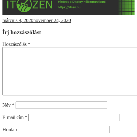
március 9, 2020
november 24, 2020
Írj hozzászólást
Hozzászólás
*
Név
*
E-mail cím
*
Honlap