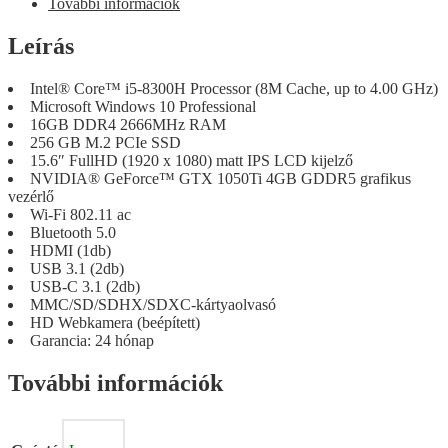
További információk
Leírás
Intel® Core™ i5-8300H Processor (8M Cache, up to 4.00 GHz)
Microsoft Windows 10 Professional
16GB DDR4 2666MHz RAM
256 GB M.2 PCIe SSD
15.6″ FullHD (1920 x 1080) matt IPS LCD kijelző
NVIDIA® GeForce™ GTX 1050Ti 4GB GDDR5 grafikus
vezérlő
Wi-Fi 802.11 ac
Bluetooth 5.0
HDMI (1db)
USB 3.1 (2db)
USB-C 3.1 (2db)
MMC/SD/SDHX/SDXC-kártyaolvasó
HD Webkamera (beépített)
Garancia: 24 hónap
További információk