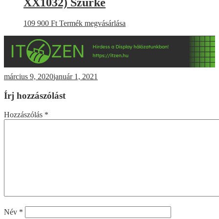
XX1032) Szürke
109 900
Ft
Termék megvásárlása
március 9, 2020
január 1, 2021
Írj hozzászólást
Hozzászólás
*
Név
*