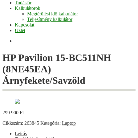
Tudástár
Kalkulátorok
Megtérülési idő kalkulátor
Teljesítmény kalkulátor
Kapcsolat
Üzlet
Facebook
HP Pavilion 15-BC511NH
(8NE45EA)
Árnyfekete/Savzöld
299 900
Ft
Cikkszám:
263845
Kategória:
Laptop
Leírás