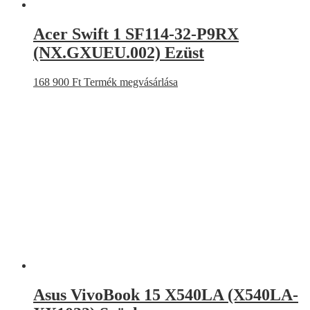
Acer Swift 1 SF114-32-P9RX
(NX.GXUEU.002) Ezüst
168 900
Ft
Termék megvásárlása
Asus VivoBook 15 X540LA (X540LA-