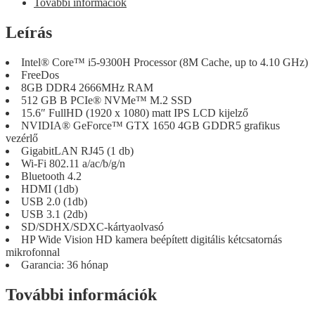
További információk
Leírás
Intel® Core™ i5-9300H Processor (8M Cache, up to 4.10 GHz)
FreeDos
8GB DDR4 2666MHz RAM
512 GB B PCIe® NVMe™ M.2 SSD
15.6″ FullHD (1920 x 1080) matt IPS LCD kijelző
NVIDIA® GeForce™ GTX 1650 4GB GDDR5 grafikus
vezérlő
GigabitLAN RJ45 (1 db)
Wi-Fi 802.11 a/ac/b/g/n
Bluetooth 4.2
HDMI (1db)
USB 2.0 (1db)
USB 3.1 (2db)
SD/SDHX/SDXC-kártyaolvasó
HP Wide Vision HD kamera beépített digitális kétcsatornás
mikrofonnal
Garancia: 36 hónap
További információk