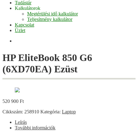
Tudástár
Kalkulátorok
Megtérülési idő kalkulátor
Teljesítmény kalkulátor
Kapcsolat
Üzlet
Facebook
HP EliteBook 850 G6
(6XD70EA) Ezüst
520 900
Ft
Cikkszám:
258910
Kategória:
Laptop
Leírás
További információk