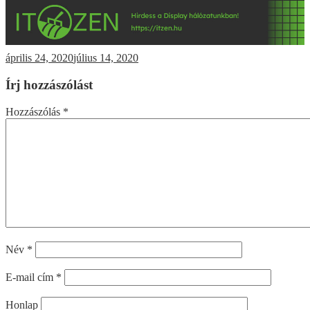
április 24, 2020
július 14, 2020
Írj hozzászólást
Hozzászólás
*
Név
*
E-mail cím
*
Honlap