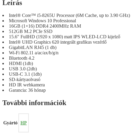
Leírás
Intel® Core™ i5-8265U Processor (6M Cache, up to 3.90 GHz)
Microsoft Windows 10 Professional
16GB (1×16) DDR4 2400MHz RAM
512GB M.2 PCIe SSD
15.6″ FullHD (1920 x 1080) matt IPS WLED-LCD kijelző
Intel® UHD Graphics 620 integrált grafikus vezérlő
GigabitLAN RJ45 (1 db)
Wi-Fi 802.11 a/ac/ax/b/g/n
Bluetooth 4.2
HDMI (1db)
USB 3.0 (2db)
USB-C 3.1 (1db)
SD-kártyaolvasó
HD IR webkamera
Garancia: 36 hónap
További információk
Gyártó
HP