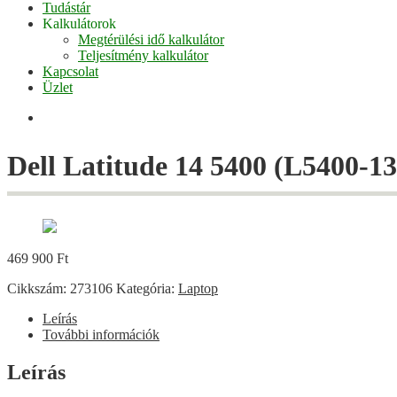
Tudástár
Kalkulátorok
Megtérülési idő kalkulátor
Teljesítmény kalkulátor
Kapcsolat
Üzlet
Facebook
Dell Latitude 14 5400 (L5400-13
469 900
Ft
Cikkszám:
273106
Kategória:
Laptop
Leírás
További információk
Leírás