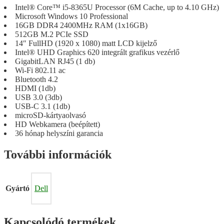
Intel® Core™ i5-8365U Processor (6M Cache, up to 4.10 GHz)
Microsoft Windows 10 Professional
16GB DDR4 2400MHz RAM (1x16GB)
512GB M.2 PCIe SSD
14″ FullHD (1920 x 1080) matt LCD kijelző
Intel® UHD Graphics 620 integrált grafikus vezérlő
GigabitLAN RJ45 (1 db)
Wi-Fi 802.11 ac
Bluetooth 4.2
HDMI (1db)
USB 3.0 (3db)
USB-C 3.1 (1db)
microSD-kártyaolvasó
HD Webkamera (beépített)
36 hónap helyszíni garancia
További információk
Gyártó
Dell
Kapcsolódó termékek