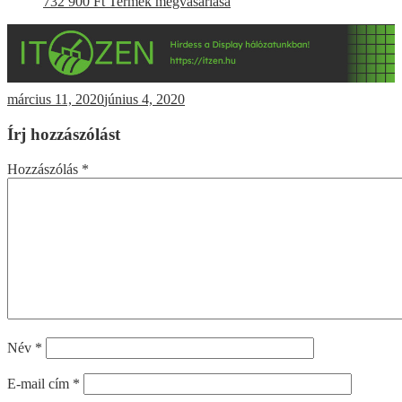
732 900
Ft
Termék megvásárlása
március 11, 2020
június 4, 2020
Írj hozzászólást
Hozzászólás
*
Név
*
E-mail cím
*