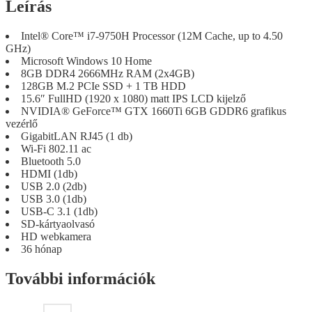
Leírás
Intel® Core™ i7-9750H Processor (12M Cache, up to 4.50
GHz)
Microsoft Windows 10 Home
8GB DDR4 2666MHz RAM (2x4GB)
128GB M.2 PCIe SSD + 1 TB HDD
15.6″ FullHD (1920 x 1080) matt IPS LCD kijelző
NVIDIA® GeForce™ GTX 1660Ti 6GB GDDR6 grafikus
vezérlő
GigabitLAN RJ45 (1 db)
Wi-Fi 802.11 ac
Bluetooth 5.0
HDMI (1db)
USB 2.0 (2db)
USB 3.0 (1db)
USB-C 3.1 (1db)
SD-kártyaolvasó
HD webkamera
36 hónap
További információk