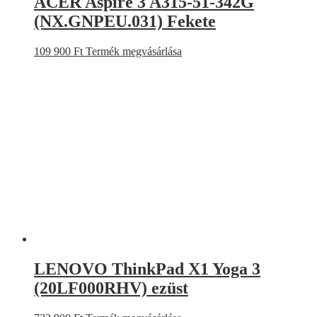
ACER Aspire 3 A315-51-342G
(NX.GNPEU.031) Fekete
109 900
Ft
Termék megvásárlása
LENOVO ThinkPad X1 Yoga 3
(20LF000RHV) ezüst