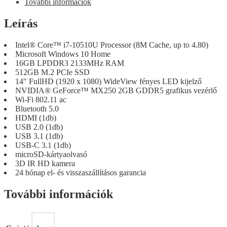
További információk
Leírás
Intel® Core™ i7-10510U Processor (8M Cache, up to 4.80)
Microsoft Windows 10 Home
16GB LPDDR3 2133MHz RAM
512GB M.2 PCIe SSD
14″ FullHD (1920 x 1080) WideView fényes LED kijelző
NVIDIA® GeForce™ MX250 2GB GDDR5 grafikus vezérlő
Wi-Fi 802.11 ac
Bluetooth 5.0
HDMI (1db)
USB 2.0 (1db)
USB 3.1 (1db)
USB-C 3.1 (1db)
microSD-kártyaolvasó
3D IR HD kamera
24 hónap el- és visszaszállításos garancia
További információk