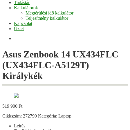
Tudástár
Kalkulátorok
Megtérülési idő kalkulátor
Teljesítmény kalkulátor
Kapcsolat
Üzlet
Facebook
Asus Zenbook 14 UX434FLC
(UX434FLC-A5129T)
Királykék
519 900
Ft
Cikkszám:
272790
Kategória:
Laptop
Leírás