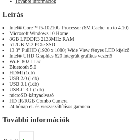
További információk
Leírás
Intel® Core™ i5-10210U Processor (6M Cache, up to 4.10)
Microsoft Windows 10 Home
8GB LPDDR3 2133MHz RAM
512GB M.2 PCIe SSD
13.3″ FullHD (1920 x 1080) Wide View fényes LED kijelző
Intel® UHD Graphics 620 integrált grafikus vezérlő
Wi-Fi 802.11 ac
Bluetooth 5.0
HDMI (1db)
USB 2.0 (1db)
USB 3.1 (1db)
USB-C 3.1 (1db)
microSD-kártyaolvasó
HD IR/RGB Combo Camera
24 hónap el- és visszaszállításos garancia
További információk