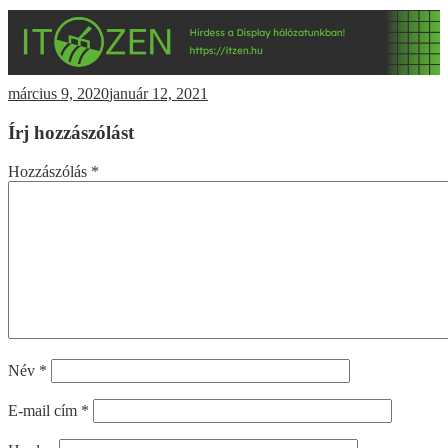
március 9, 2020
január 12, 2021
Írj hozzászólást
Hozzászólás
*
Név
*
E-mail cím
*