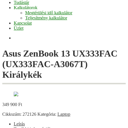
Tudástár
Kalkulátorok
Megtérülési idő kalkulátor
Teljesítmény kalkulátor
Kapcsolat
Üzlet
Facebook
Asus ZenBook 13 UX333FAC
(UX333FAC-A3067T)
Királykék
349 900
Ft
Cikkszám:
272126
Kategória:
Laptop
Leírás