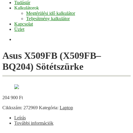
Tudástár
Kalkulátorok
Megtérülési idő kalkulátor
Teljesítmény kalkulátor
Kapcsolat
Üzlet
Facebook
Asus X509FB (X509FB–
BQ204) Sötétszürke
204 900
Ft
Cikkszám:
272969
Kategória:
Laptop
Leírás
További információk