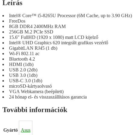
Leírás
Intel® Core™ i5-8265U Processor (6M Cache, up to 3.90 GHz)
FreeDos
8GB DDR4 2400MHz RAM
256GB M.2 PCIe SSD
15.6″ FullHD (1920 x 1080) matt LCD kijelző
Intel® UHD Graphics 620 integrált grafikus vezérlő
GigabitLAN RJ45 (1 db)
Wi-Fi 802.11 ac
Bluetooth 4.2
HDMI (1db)
USB 2.0 (2db)
USB 3.0 (1db)
USB-C 3.0 (1db)
microSD-kártyaolvasó
VGA Webkamera (beépített)
24 hónap el- és visszaszállításos garancia
További információk
Gyártó
Asus