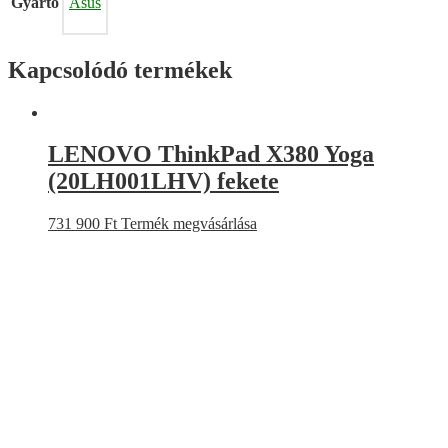
Gyártó
Asus
Kapcsolódó termékek
LENOVO ThinkPad X380 Yoga
(20LH001LHV) fekete
731 900
Ft
Termék megvásárlása