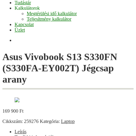
Tudástár
Kalkulátorok
Megtérülési idő kalkulátor
Teljesítmény kalkulátor
Kapcsolat
Üzlet
Facebook
Asus Vivobook S13 S330FN
(S330FA-EY002T) Jégcsap
arany
169 900
Ft
Cikkszám:
259276
Kategória:
Laptop
Leírás