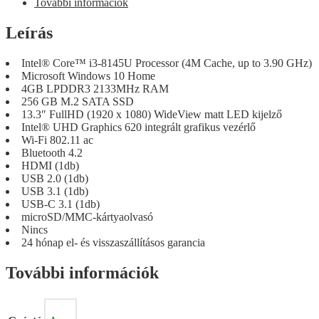
További információk
Leírás
Intel® Core™ i3-8145U Processor (4M Cache, up to 3.90 GHz)
Microsoft Windows 10 Home
4GB LPDDR3 2133MHz RAM
256 GB M.2 SATA SSD
13.3″ FullHD (1920 x 1080) WideView matt LED kijelző
Intel® UHD Graphics 620 integrált grafikus vezérlő
Wi-Fi 802.11 ac
Bluetooth 4.2
HDMI (1db)
USB 2.0 (1db)
USB 3.1 (1db)
USB-C 3.1 (1db)
microSD/MMC-kártyaolvasó
Nincs
24 hónap el- és visszaszállításos garancia
További információk