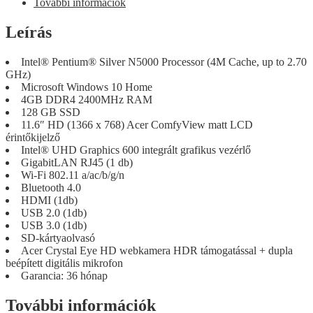
További információk
Leírás
Intel® Pentium® Silver N5000 Processor (4M Cache, up to 2.70
GHz)
Microsoft Windows 10 Home
4GB DDR4 2400MHz RAM
128 GB SSD
11.6″ HD (1366 x 768) Acer ComfyView matt LCD
érintőkijelző
Intel® UHD Graphics 600 integrált grafikus vezérlő
GigabitLAN RJ45 (1 db)
Wi-Fi 802.11 a/ac/b/g/n
Bluetooth 4.0
HDMI (1db)
USB 2.0 (1db)
USB 3.0 (1db)
SD-kártyaolvasó
Acer Crystal Eye HD webkamera HDR támogatással + dupla
beépített digitális mikrofon
Garancia: 36 hónap
További információk