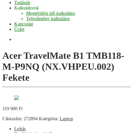
Tudástár
Kalkulátorok
Megtérülési idő kalkulátor
Teljesítmény kalkulátor
Kapcsolat
Üzlet
Facebook
Acer TravelMate B1 TMB118-
M-P9NQ (NX.VHPEU.002)
Fekete
119 900
Ft
Cikkszám:
272894
Kategória:
Laptop
Leírás