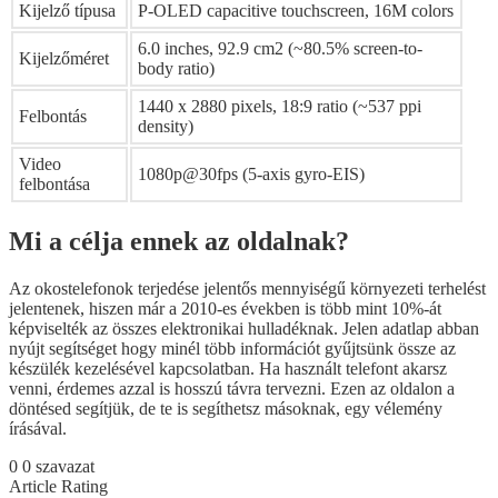
Kijelző típusa
P-OLED capacitive touchscreen, 16M colors
6.0 inches, 92.9 cm2 (~80.5% screen-to-
Kijelzőméret
body ratio)
1440 x 2880 pixels, 18:9 ratio (~537 ppi
Felbontás
density)
Video
1080p@30fps (5-axis gyro-EIS)
felbontása
Mi a célja ennek az oldalnak?
Az okostelefonok terjedése jelentős mennyiségű környezeti terhelést
jelentenek, hiszen már a 2010-es években is több mint 10%-át
képviselték az összes elektronikai hulladéknak. Jelen adatlap abban
nyújt segítséget hogy minél több információt gyűjtsünk össze az
készülék kezelésével kapcsolatban. Ha használt telefont akarsz
venni, érdemes azzal is hosszú távra tervezni. Ezen az oldalon a
döntésed segítjük, de te is segíthetsz másoknak, egy vélemény
írásával.
0
0
szavazat
Article Rating