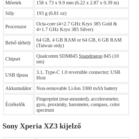
Méretek
158 x 73 x 9.9 mm (6.22 x 2.87 x 0.39 in)
Súly
193 g (6.81 oz)
Octa-core (4×2.7 GHz Kryo 385 Gold &
Processzor
4×1.7 GHz Kryo 385 Silver)
64 GB, 4 GB RAM or 64 GB, 6 GB RAM
Belső tárhely
(Taiwan only)
Qualcomm SDM845
Snapdragon
845 (10
Chipset
nm)
3.1, Type-C 1.0 reversible connector; USB
USB típusa
Host
Akkumulátor
Non-removable Li-Ion 3300 mAh battery
Fingerprint (rear-mounted), accelerometer,
Érzékelők
gyro, proximity, barometer, compass, color
spectrum
Sony Xperia XZ3 kijelző