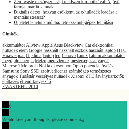
Zero waste mezőgazdasági rendszerek robotikával: A jövő
farmjai már itt vannak
Digitális detox: hogyan csökkenti az e-hulladék leadása a
mentális stresszt?
Új életet lehelni a múltba: retro számítógépek felújítása
Címkék
akkumulátor
Allview
Apple
Asus
Blackview
Cat
elektronikai
hulladék
elem
Google
használt
használt eszköz
használt laptop
HTC
Huawei
ipar
IT
klíma
laptop
led
Lenovo
Linux
Lítium akkumulátor
megújuló energia
Meizu
merevlemez
mesterséges anyagok
Microsoft
Motorola
Nokia
okosotthon
Oppo
potencianövelés
Samsung
Sony
SSD
szoftverlicensz
számítógép
természetes
anyagok
Tudástár
veszélyes hulladék
Xiaomi
ZTE
ásványkarkötők
építkezés
étrend-kiegészítő
EWASTEHU 2010
0
Would love your thoughts, please comment.
x