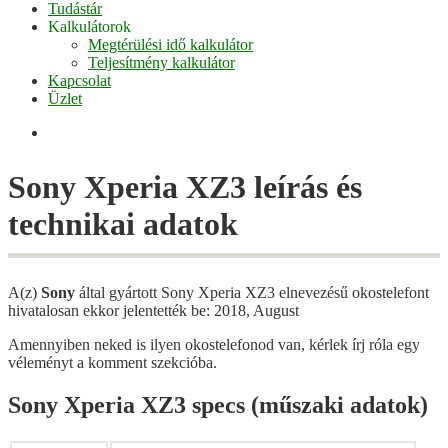
Tudástár
Kalkulátorok
Megtérülési idő kalkulátor
Teljesítmény kalkulátor
Kapcsolat
Üzlet
Facebook
Sony Xperia XZ3 leírás és
technikai adatok
A(z)
Sony
által gyártott Sony Xperia XZ3 elnevezésű okostelefont
hivatalosan ekkor jelentették be: 2018, August
Amennyiben neked is ilyen okostelefonod van, kérlek írj róla egy
véleményt a komment szekcióba.
Sony Xperia XZ3 specs (műszaki adatok)