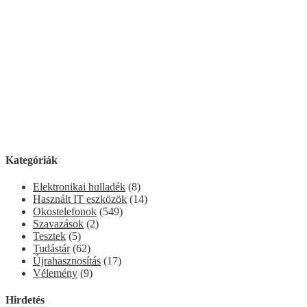
Kategóriák
Elektronikai hulladék
(8)
Használt IT eszközök
(14)
Okostelefonok
(549)
Szavazások
(2)
Tesztek
(5)
Tudástár
(62)
Újrahasznosítás
(17)
Vélemény
(9)
Hirdetés