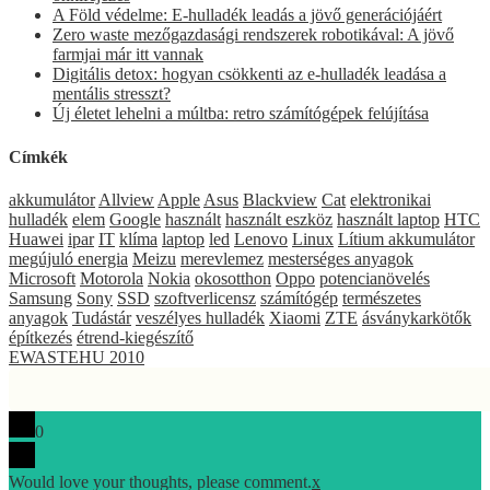
A Föld védelme: E-hulladék leadás a jövő generációjáért
Zero waste mezőgazdasági rendszerek robotikával: A jövő
farmjai már itt vannak
Digitális detox: hogyan csökkenti az e-hulladék leadása a
mentális stresszt?
Új életet lehelni a múltba: retro számítógépek felújítása
Címkék
akkumulátor
Allview
Apple
Asus
Blackview
Cat
elektronikai
hulladék
elem
Google
használt
használt eszköz
használt laptop
HTC
Huawei
ipar
IT
klíma
laptop
led
Lenovo
Linux
Lítium akkumulátor
megújuló energia
Meizu
merevlemez
mesterséges anyagok
Microsoft
Motorola
Nokia
okosotthon
Oppo
potencianövelés
Samsung
Sony
SSD
szoftverlicensz
számítógép
természetes
anyagok
Tudástár
veszélyes hulladék
Xiaomi
ZTE
ásványkarkötők
építkezés
étrend-kiegészítő
EWASTEHU 2010
0
Would love your thoughts, please comment.
x