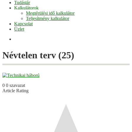
Tudástár
Kalkulátorok
Megtérülési idő kalkulátor
Teljesítmény kalkulátor
Kapcsolat
Üzlet
Facebook
Névtelen terv (25)
0
0
szavazat
Article Rating