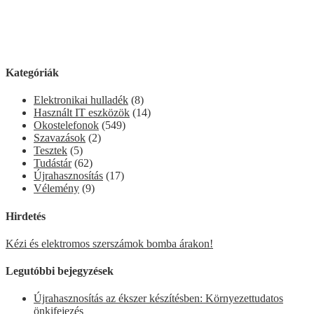
Kategóriák
Elektronikai hulladék
(8)
Használt IT eszközök
(14)
Okostelefonok
(549)
Szavazások
(2)
Tesztek
(5)
Tudástár
(62)
Újrahasznosítás
(17)
Vélemény
(9)
Hirdetés
Kézi és elektromos szerszámok bomba árakon!
Legutóbbi bejegyzések
Újrahasznosítás az ékszer készítésben: Környezettudatos
önkifejezés