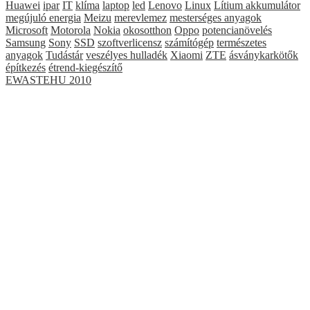
Huawei
ipar
IT
klíma
laptop
led
Lenovo
Linux
Lítium akkumulátor
megújuló energia
Meizu
merevlemez
mesterséges anyagok
Microsoft
Motorola
Nokia
okosotthon
Oppo
potencianövelés
Samsung
Sony
SSD
szoftverlicensz
számítógép
természetes
anyagok
Tudástár
veszélyes hulladék
Xiaomi
ZTE
ásványkarkötők
építkezés
étrend-kiegészítő
EWASTEHU 2010