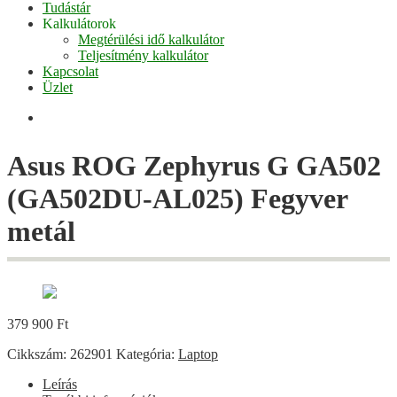
Tudástár
Kalkulátorok
Megtérülési idő kalkulátor
Teljesítmény kalkulátor
Kapcsolat
Üzlet
Facebook
Asus ROG Zephyrus G GA502
(GA502DU-AL025) Fegyver
metál
379 900
Ft
Cikkszám:
262901
Kategória:
Laptop
Leírás