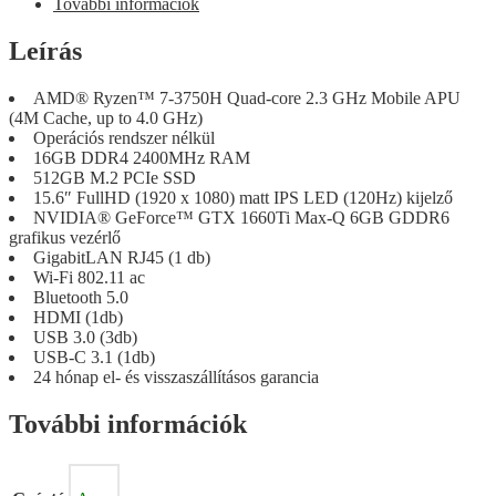
További információk
Leírás
AMD® Ryzen™ 7-3750H Quad-core 2.3 GHz Mobile APU
(4M Cache, up to 4.0 GHz)
Operációs rendszer nélkül
16GB DDR4 2400MHz RAM
512GB M.2 PCIe SSD
15.6″ FullHD (1920 x 1080) matt IPS LED (120Hz) kijelző
NVIDIA® GeForce™ GTX 1660Ti Max-Q 6GB GDDR6
grafikus vezérlő
GigabitLAN RJ45 (1 db)
Wi-Fi 802.11 ac
Bluetooth 5.0
HDMI (1db)
USB 3.0 (3db)
USB-C 3.1 (1db)
24 hónap el- és visszaszállításos garancia
További információk