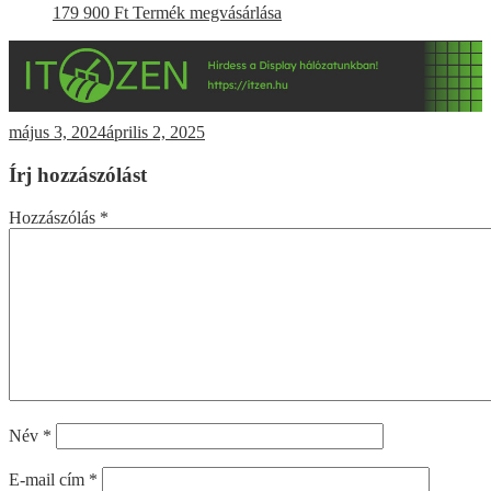
179 900
Ft
Termék megvásárlása
május 3, 2024
április 2, 2025
Írj hozzászólást
Hozzászólás
*
Név
*
E-mail cím
*