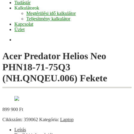
Tudástár
Kalkulátorok
Megtérülési idő kalkulátor
Teljesítmény kalkulátor
Kapcsolat
Üzlet
Facebook
Acer Predator Helios Neo
PHN18-71-75Q3
(NH.QNQEU.006) Fekete
899 900
Ft
Cikkszám:
359062
Kategória:
Laptop
Leírás