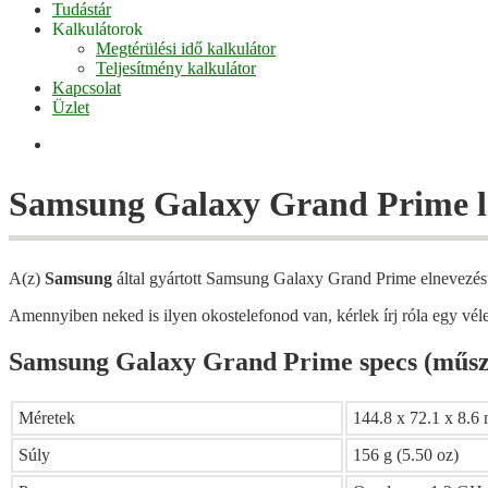
Tudástár
Kalkulátorok
Megtérülési idő kalkulátor
Teljesítmény kalkulátor
Kapcsolat
Üzlet
Facebook
Samsung Galaxy Grand Prime leí
A(z)
Samsung
által gyártott Samsung Galaxy Grand Prime elnevezésű
Amennyiben neked is ilyen okostelefonod van, kérlek írj róla egy v
Samsung Galaxy Grand Prime specs (műsz
Méretek
144.8 x 72.1 x 8.6 
Súly
156 g (5.50 oz)