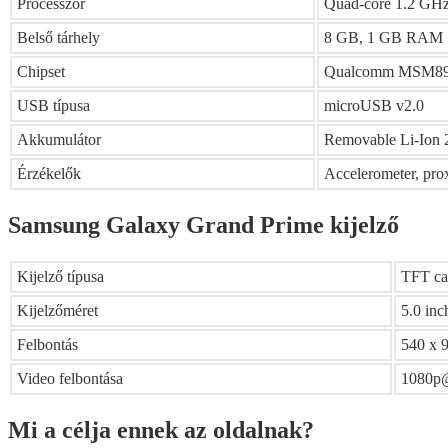
Processzor
Quad-core 1.2 GH
Belső tárhely
8 GB, 1 GB RAM
Chipset
Qualcomm MSM8
USB típusa
microUSB v2.0
Akkumulátor
Removable Li-Ion 
Érzékelők
Accelerometer, pro
Samsung Galaxy Grand Prime kijelző
Kijelző típusa
TFT cap
Kijelzőméret
5.0 inc
Felbontás
540 x 9
Video felbontása
1080p
Mi a célja ennek az oldalnak?