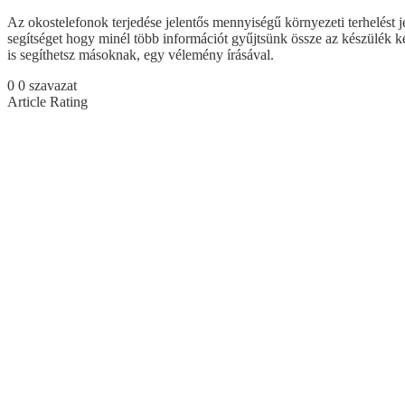
Az okostelefonok terjedése jelentős mennyiségű környezeti terhelést j
segítséget hogy minél több információt gyűjtsünk össze az készülék kez
is segíthetsz másoknak, egy vélemény írásával.
0
0
szavazat
Article Rating