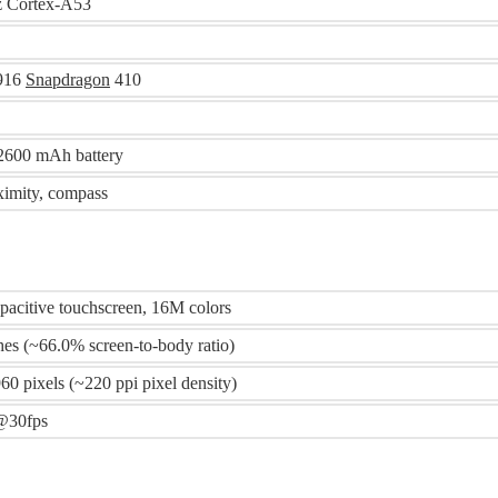
z Cortex-A53
916
Snapdragon
410
2600 mAh battery
ximity, compass
acitive touchscreen, 16M colors
hes (~66.0% screen-to-body ratio)
60 pixels (~220 ppi pixel density)
@30fps