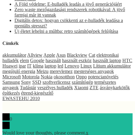
A Föld védelme: E-hulladék leadás a jövő generációjáért
Zero waste mezőgazdasági rendszerek robotikával: A jövő
farmjai már itt vannak
Digitális detox: hogyan csökkenti az e-hulladék leadása a
mentális stresszt?
Új életet lehelni a múltba: retro számítógépek felújítása
Címkék
akkumulátor
Allview
Apple
Asus
Blackview
Cat
elektronikai
hulladék
elem
Google
használt
használt eszköz
használt laptop
HTC
Huawei
ipar
IT
klíma
laptop
led
Lenovo
Linux
Lítium akkumulátor
megújuló energia
Meizu
merevlemez
mesterséges anyagok
Microsoft
Motorola
Nokia
okosotthon
Oppo
potencianövelés
Samsung
Sony
SSD
szoftverlicensz
számítógép
természetes
anyagok
Tudástár
veszélyes hulladék
Xiaomi
ZTE
ásványkarkötők
építkezés
étrend-kiegészítő
EWASTEHU 2010
0
Would love your thoughts, please comment.
x