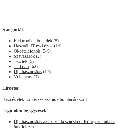
Kategóriák
Elektronikai hulladék
(8)
Használt IT eszközök
(14)
Okostelefonok
(549)
Szavazások
(2)
Tesztek
(5)
Tudástár
(62)
Újrahasznosítás
(17)
Vélemény
(9)
Hirdetés
Kézi és elektromos szerszámok bomba árakon!
Legutóbbi bejegyzések
Újrahasznosítás az ékszer készítésben: Környezettudatos
önkifejezés