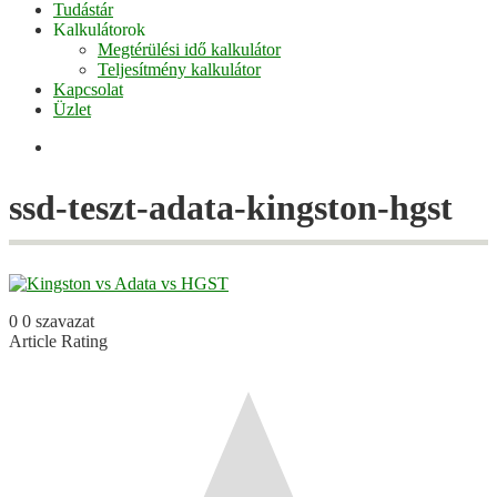
Tudástár
Kalkulátorok
Megtérülési idő kalkulátor
Teljesítmény kalkulátor
Kapcsolat
Üzlet
Facebook
ssd-teszt-adata-kingston-hgst
0
0
szavazat
Article Rating