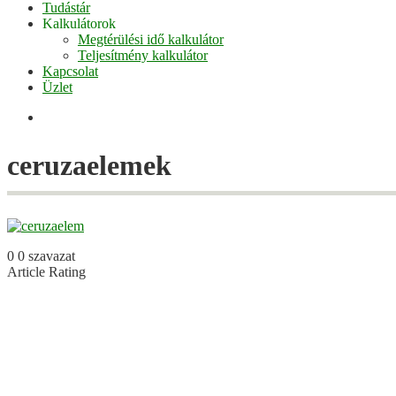
Tudástár
Kalkulátorok
Megtérülési idő kalkulátor
Teljesítmény kalkulátor
Kapcsolat
Üzlet
Facebook
ceruzaelemek
0
0
szavazat
Article Rating