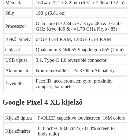
Méretek
160.4 x 75.1 x 8.2 mm (6.31 x 2.96 x 0.32 in)
Súly
193 g (6.81 oz)
Octa-core (1×2.84 GHz Kryo 485 & 3×2.42
Processzor
GHz Kryo 485 & 4×1.78 GHz Kryo 485)
Belső tárhely
64GB 6GB RAM, 128GB 6GB RAM
Chipset
Qualcomm SDM855
Snapdragon
855 (7 nm)
USB típusa
3.1, Type-C 1.0 reversible connector
Akkumulátor
Non-removable Li-Po 3700 mAh battery
Face ID, accelerometer, gyro, proximity,
Érzékelők
compass, barometer
Google Pixel 4 XL kijelző
Kijelző típusa
P-OLED capacitive touchscreen, 16M colors
6.3 inches, 98.0 cm2 (~81.3% screen-to-
Kijelzőméret
body ratio)