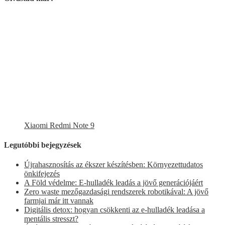
Xiaomi Redmi Note 9
Legutóbbi bejegyzések
Újrahasznosítás az ékszer készítésben: Környezettudatos
önkifejezés
A Föld védelme: E-hulladék leadás a jövő generációjáért
Zero waste mezőgazdasági rendszerek robotikával: A jövő
farmjai már itt vannak
Digitális detox: hogyan csökkenti az e-hulladék leadása a
mentális stresszt?