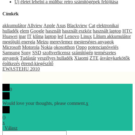
Új életet lehelni a múltba: retro számítógépek felújítása
Címkék
akkumulátor
Allview
Apple
Asus
Blackview
Cat
elektronikai
hulladék
elem
Google
használt
használt eszköz
használt laptop
HTC
Huawei
ipar
IT
klíma
laptop
led
Lenovo
Linux
Lítium akkumulátor
megújuló energia
Meizu
merevlemez
mesterséges anyagok
Microsoft
Motorola
Nokia
okosotthon
Oppo
potencianövelés
Samsung
Sony
SSD
szoftverlicensz
számítógép
természetes
anyagok
Tudástár
veszélyes hulladék
Xiaomi
ZTE
ásványkarkötők
építkezés
étrend-kiegészítő
EWASTEHU 2010
0
Would love your thoughts, please comment.
x
(
)
x
|
Válasz