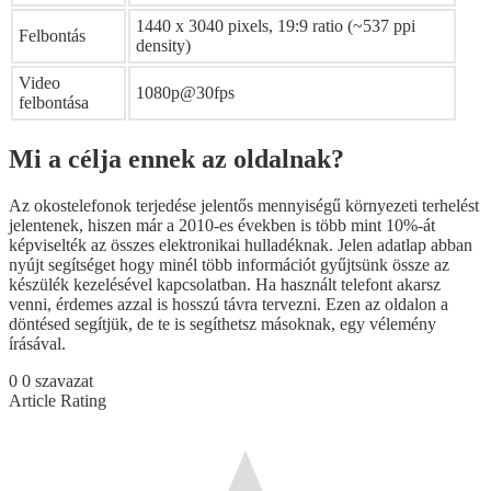
1440 x 3040 pixels, 19:9 ratio (~537 ppi
Felbontás
density)
Video
1080p@30fps
felbontása
Mi a célja ennek az oldalnak?
Az okostelefonok terjedése jelentős mennyiségű környezeti terhelést
jelentenek, hiszen már a 2010-es években is több mint 10%-át
képviselték az összes elektronikai hulladéknak. Jelen adatlap abban
nyújt segítséget hogy minél több információt gyűjtsünk össze az
készülék kezelésével kapcsolatban. Ha használt telefont akarsz
venni, érdemes azzal is hosszú távra tervezni. Ezen az oldalon a
döntésed segítjük, de te is segíthetsz másoknak, egy vélemény
írásával.
0
0
szavazat
Article Rating