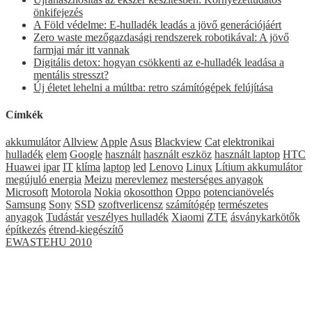
önkifejezés
A Föld védelme: E-hulladék leadás a jövő generációjáért
Zero waste mezőgazdasági rendszerek robotikával: A jövő
farmjai már itt vannak
Digitális detox: hogyan csökkenti az e-hulladék leadása a
mentális stresszt?
Új életet lehelni a múltba: retro számítógépek felújítása
Címkék
akkumulátor
Allview
Apple
Asus
Blackview
Cat
elektronikai
hulladék
elem
Google
használt
használt eszköz
használt laptop
HTC
Huawei
ipar
IT
klíma
laptop
led
Lenovo
Linux
Lítium akkumulátor
megújuló energia
Meizu
merevlemez
mesterséges anyagok
Microsoft
Motorola
Nokia
okosotthon
Oppo
potencianövelés
Samsung
Sony
SSD
szoftverlicensz
számítógép
természetes
anyagok
Tudástár
veszélyes hulladék
Xiaomi
ZTE
ásványkarkötők
építkezés
étrend-kiegészítő
EWASTEHU 2010