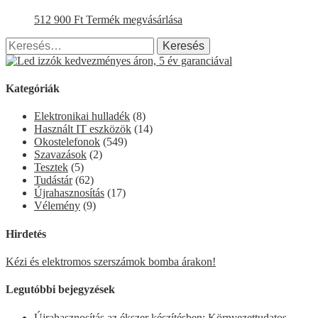
512 900
Ft
Termék megvásárlása
Keresés:
Kategóriák
Elektronikai hulladék
(8)
Használt IT eszközök
(14)
Okostelefonok
(549)
Szavazások
(2)
Tesztek
(5)
Tudástár
(62)
Újrahasznosítás
(17)
Vélemény
(9)
Hirdetés
Kézi és elektromos szerszámok bomba árakon!
Legutóbbi bejegyzések
Újrahasznosítás az ékszer készítésben: Környezettudatos