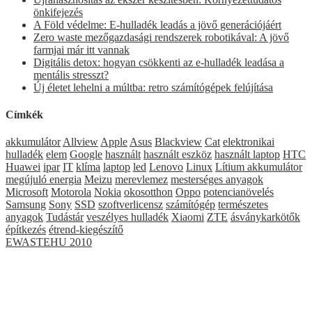
önkifejezés
A Föld védelme: E-hulladék leadás a jövő generációjáért
Zero waste mezőgazdasági rendszerek robotikával: A jövő
farmjai már itt vannak
Digitális detox: hogyan csökkenti az e-hulladék leadása a
mentális stresszt?
Új életet lehelni a múltba: retro számítógépek felújítása
Címkék
akkumulátor
Allview
Apple
Asus
Blackview
Cat
elektronikai
hulladék
elem
Google
használt
használt eszköz
használt laptop
HTC
Huawei
ipar
IT
klíma
laptop
led
Lenovo
Linux
Lítium akkumulátor
megújuló energia
Meizu
merevlemez
mesterséges anyagok
Microsoft
Motorola
Nokia
okosotthon
Oppo
potencianövelés
Samsung
Sony
SSD
szoftverlicensz
számítógép
természetes
anyagok
Tudástár
veszélyes hulladék
Xiaomi
ZTE
ásványkarkötők
építkezés
étrend-kiegészítő
EWASTEHU 2010