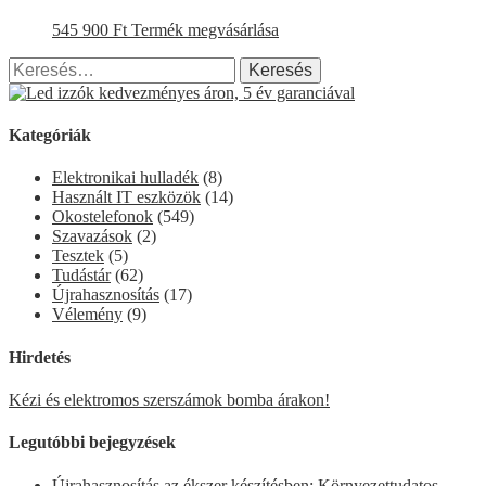
545 900
Ft
Termék megvásárlása
Keresés:
Kategóriák
Elektronikai hulladék
(8)
Használt IT eszközök
(14)
Okostelefonok
(549)
Szavazások
(2)
Tesztek
(5)
Tudástár
(62)
Újrahasznosítás
(17)
Vélemény
(9)
Hirdetés
Kézi és elektromos szerszámok bomba árakon!
Legutóbbi bejegyzések
Újrahasznosítás az ékszer készítésben: Környezettudatos