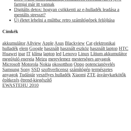
farmjai már itt vannak
Digitális detox: hogyan csökkenti az e-hulladék leadása a
mentális stresszt?
Új életet lehelni a múltba: retro számítógépek felújítása
Címkék
akkumulátor
Allview
Apple
Asus
Blackview
Cat
elektronikai
hulladék
elem
Google
használt
használt eszköz
használt laptop
HTC
Huawei
ipar
IT
klíma
laptop
led
Lenovo
Linux
Lítium akkumulátor
megújuló energia
Meizu
merevlemez
mesterséges anyagok
Microsoft
Motorola
Nokia
okosotthon
Oppo
potencianövelés
Samsung
Sony
SSD
szoftverlicensz
számítógép
természetes
anyagok
Tudástár
veszélyes hulladék
Xiaomi
ZTE
ásványkarkötők
építkezés
étrend-kiegészítő
EWASTEHU 2010