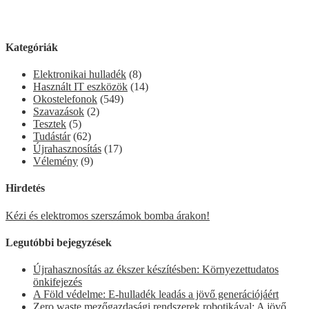
Kategóriák
Elektronikai hulladék
(8)
Használt IT eszközök
(14)
Okostelefonok
(549)
Szavazások
(2)
Tesztek
(5)
Tudástár
(62)
Újrahasznosítás
(17)
Vélemény
(9)
Hirdetés
Kézi és elektromos szerszámok bomba árakon!
Legutóbbi bejegyzések
Újrahasznosítás az ékszer készítésben: Környezettudatos
önkifejezés
A Föld védelme: E-hulladék leadás a jövő generációjáért
Zero waste mezőgazdasági rendszerek robotikával: A jövő