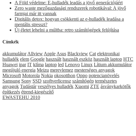
A Föld védelme: E-hulladék leadás a jövő generációjáért
Zero waste mezőgazdasági rendszerek robotikával: A jövő
farmjai már itt vannak
Digitális detox: hogyan csökkenti az e-hulladék leadása a
mentális stresszt?
Új életet lehelni a múltba: retro számítógépek felújítása
Címkék
akkumulátor
Allview
Apple
Asus
Blackview
Cat
elektronikai
hulladék
elem
Google
használt
használt eszköz
használt laptop
HTC
Huawei
ipar
IT
klíma
laptop
led
Lenovo
Linux
Lítium akkumulátor
megújuló energia
Meizu
merevlemez
mesterséges anyagok
Microsoft
Motorola
Nokia
okosotthon
Oppo
potencianövelés
Samsung
Sony
SSD
szoftverlicensz
számítógép
természetes
anyagok
Tudástár
veszélyes hulladék
Xiaomi
ZTE
ásványkarkötők
építkezés
étrend-kiegészítő
EWASTEHU 2010