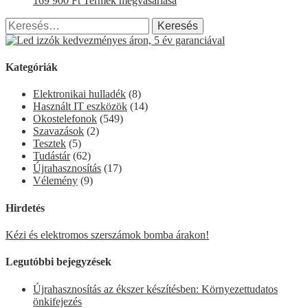
169 900
Ft
Termék megvásárlása
Keresés:
Kategóriák
Elektronikai hulladék
(8)
Használt IT eszközök
(14)
Okostelefonok
(549)
Szavazások
(2)
Tesztek
(5)
Tudástár
(62)
Újrahasznosítás
(17)
Vélemény
(9)
Hirdetés
Kézi és elektromos szerszámok bomba árakon!
Legutóbbi bejegyzések
Újrahasznosítás az ékszer készítésben: Környezettudatos
önkifejezés